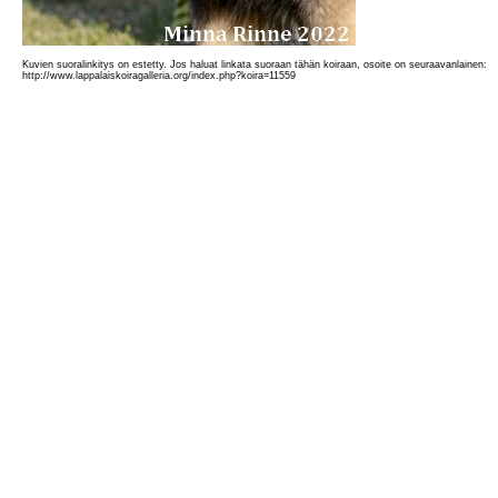
Kuvien suoralinkitys on estetty. Jos haluat linkata suoraan tähän koiraan, osoite on seuraavanlainen:
http://www.lappalaiskoiragalleria.org/index.php?koira=11559