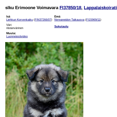
slku Erimoone Voimavara
FI37850/18
,
Lappalaiskoirat
Isä
Emä
Liehkun Korvenkaiku
(
FIN37266/07
)
Nereaneidon Taikausva
(
FI15969/11
)
Väri:
Sukutaulu
riistanvärinen
Muuta:
Luonnetestivideo