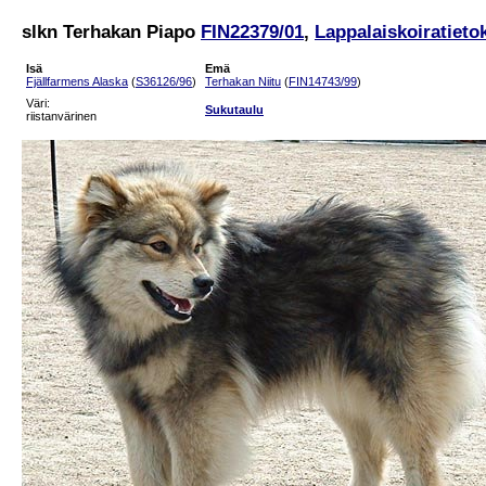
slkn Terhakan Piapo
FIN22379/01
,
Lappalaiskoiratieto
Isä
Emä
Fjällfarmens Alaska
(
S36126/96
)
Terhakan Niitu
(
FIN14743/99
)
Väri:
Sukutaulu
riistanvärinen