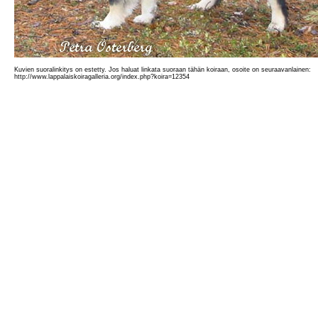
Kuvien suoralinkitys on estetty. Jos haluat linkata suoraan tähän koiraan, osoite on seuraavanlainen:
http://www.lappalaiskoiragalleria.org/index.php?koira=12354