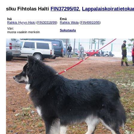
slku Fihtolas Halti
FIN37295/02
,
Lappalaiskoiratietoka
Isä
Emä
Rahkis Hyryn Hiski
(
FIN30318/99
)
Rahkis Wiola
(
FIN49910/95
)
Väri:
Sukutaulu
musta vaalein merkein