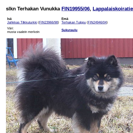
slkn Terhakan Vunukka
FIN19955/06
,
Lappalaiskoirati
Isä
Emä
Jahkkas Tilkkuturkki
(
FIN23966/98
)
Terhakan Tulppu
(
FIN24946/04
)
Väri:
Sukutaulu
musta vaalein merkein