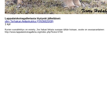
Lappalaiskoiragalleriasta löytyvät jälkeläiset:
slkn Terhakan Apilankukka (FIN36820/08)
1 kpl
Kuvien suoralinkitys on estetty. Jos haluat linkata suoraan tähän koiraan, osoite on seuraavanlainen:
http://www.lappalaiskoiragalleria.org/index.php?koira=2744