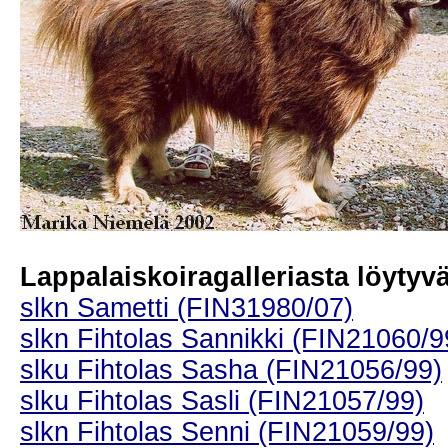
Lappalaiskoiragalleriasta löytyvät
slkn Sametti (FIN31980/07)
slkn Fihtolas Sannikki (FIN21060/9
slku Fihtolas Sasha (FIN21056/99)
slku Fihtolas Sasli (FIN21057/99)
slkn Fihtolas Senni (FIN21059/99)