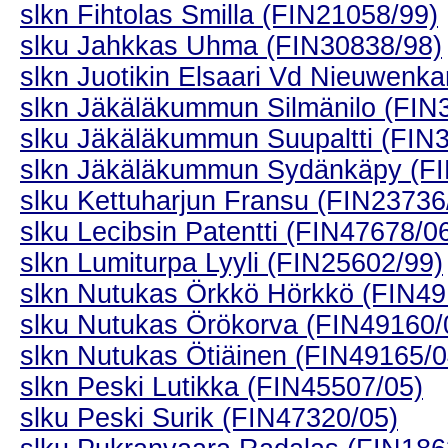
slkn Fihtolas Smilla (FIN21058/99)
slku Jahkkas Uhma (FIN30838/98)
slkn Juotikin Elsaari Vd Nieuwe
slkn Jäkäläkummun Silmänilo (FIN
slku Jäkäläkummun Suupaltti (FIN
slkn Jäkäläkummun Sydänkäpy (FI
slku Kettuharjun Fransu (FIN23736
slku Lecibsin Patentti (FIN47678/0
slkn Lumiturpa Lyyli (FIN25602/99)
slkn Nutukas Örkkö Hörkkö (FIN49
slku Nutukas Örökorva (FIN49160/
slkn Nutukas Ötiäinen (FIN49165/0
slkn Peski Lutikka (FIN45507/05)
slku Peski Surik (FIN47320/05)