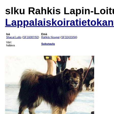
slku Rahkis Lapin-Lo
Lappalaiskoiratietokan
Isä
Emä
Shacal Lutto
(
SF16087/92
)
Rahkis Nougat
(
SF32433/94
)
Väri:
Sukutaulu
hallava