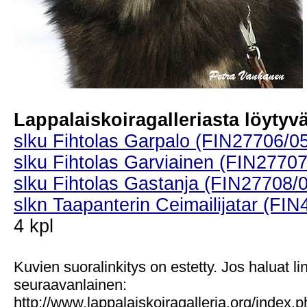
Lappalaiskoiragalleriasta löytyvät
slku Fihtolas Garpalo (FIN27706/0
slku Fihtolas Garviainen (FIN27707
slku Fihtolas Gastanja (FIN27708/
slkn Taapanterin Ceimailijatar (FI
4 kpl
Kuvien suoralinkitys on estetty. Jos haluat l
seuraavanlainen:
http://www.lappalaiskoiragalleria.org/index