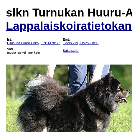
slkn Turnukan Huuru-
Lappalaiskoiratietokan
Isä
Emä
Hillasuon Huuru-Ukko
(
FIN14178/98
)
Fidelis Zini
(
FIN25358/95
)
Väri:
Sukutaulu
musta ruskein merkein