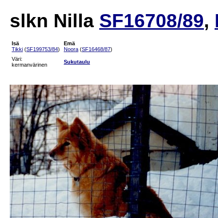
slkn Nilla
SF16708/89
,
Isä
Emä
Tikki
(
SF199753/84
)
Noora
(
SF16468/87
)
Väri:
Sukutaulu
kermanvärinen