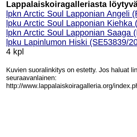
Lappalaiskoiragalleriasta löytyvät
lpkn Arctic Soul Lapponian Angeli 
lpku Arctic Soul Lapponian Kiehka 
lpkn Arctic Soul Lapponian Saaga 
lpku Lapinlumon Hiski (SE53839/2
4 kpl
Kuvien suoralinkitys on estetty. Jos haluat l
seuraavanlainen:
http://www.lappalaiskoiragalleria.org/index