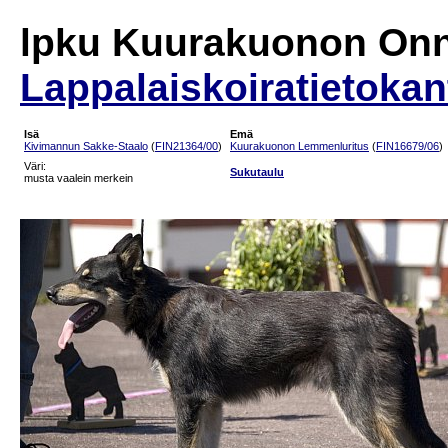
lpku Kuurakuonon On
Lappalaiskoiratietokan
Isä
Emä
Kivimannun Sakke-Staalo
(
FIN21364/00
)
Kuurakuonon Lemmenluritus
(
FIN16679/06
)
Väri:
Sukutaulu
musta vaalein merkein