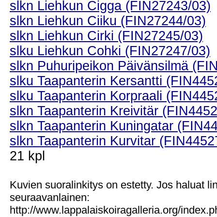
slkn Liehkun Cigga (FIN27243/03)
slkn Liehkun Ciiku (FIN27244/03)
slkn Liehkun Cirki (FIN27245/03)
slku Liehkun Cohki (FIN27247/03)
slkn Puhuripeikon Päivänsilmä (FI
slku Taapanterin Kersantti (FIN445
slku Taapanterin Korpraali (FIN445
slkn Taapanterin Kreivitär (FIN445
slkn Taapanterin Kuningatar (FIN4
slkn Taapanterin Kurvitar (FIN4452
21 kpl
Kuvien suoralinkitys on estetty. Jos haluat l
seuraavanlainen:
http://www.lappalaiskoiragalleria.org/index