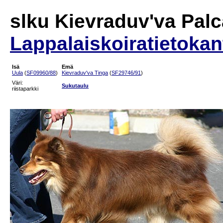
slku Kievraduv'va Pal
Lappalaiskoiratietokan
Isä
Emä
Uula
(
SF09960/88
)
Kievraduv'va Tinga
(
SF29746/91
)
Väri:
Sukutaulu
riistaparkki