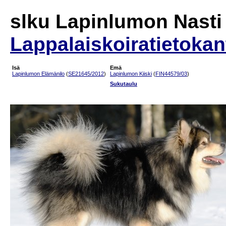
slku Lapinlumon Nast
Lappalaiskoiratietokan
Isä
Emä
Lapinlumon Elämänilo
(
SE21645/2012
)
Lapinlumon Kiiski
(
FIN44579/03
)
Sukutaulu