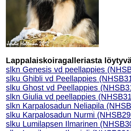
Lappalaiskoiragalleriasta löytyvät
slkn Genesis vd peellappies (NHS
slku Ghibli vd Peellappies (NHSB3
slku Ghost vd Peellappies (NHSB
slkn Giulia vd peellappies (NHSB3
slkn Karpalosadun Neliapila (NHS
slku Karpalosadun Nurmi (NHSB2
slku Lumilapsen Ilmarinen (NHSB3