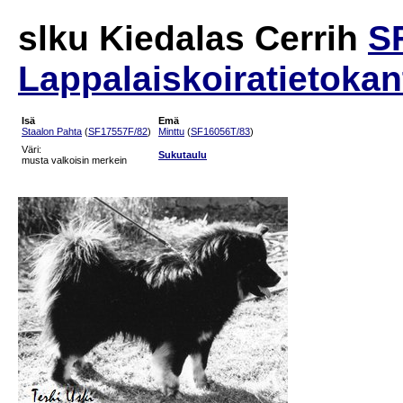
slku Kiedalas Cerrih
S
Lappalaiskoiratietokan
Isä
Emä
Staalon Pahta
(
SF17557F/82
)
Minttu
(
SF16056T/83
)
Väri:
Sukutaulu
musta valkoisin merkein