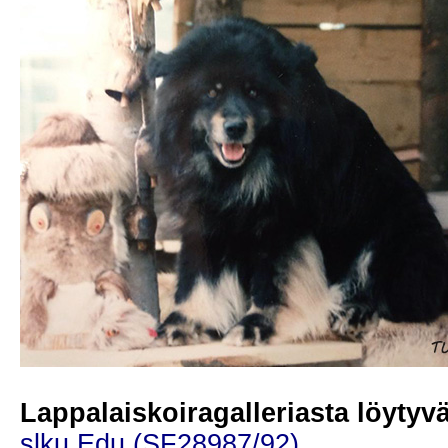
Lappalaiskoiragalleriasta löytyvät
slku Edu (SF28987/92)