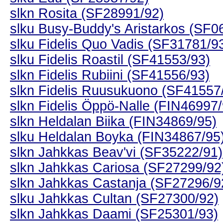
slkn Rosita (SF28991/92)
slku Busy-Buddy's Aristarkos (SF0
slku Fidelis Quo Vadis (SF31781/9
slku Fidelis Roastil (SF41553/93)
slkn Fidelis Rubiini (SF41556/93)
slkn Fidelis Ruusukuono (SF41557
slkn Fidelis Öppö-Nalle (FIN46997/
slkn Heldalan Biika (FIN34869/95)
slku Heldalan Boyka (FIN34867/95
slkn Jahkkas Beav'vi (SF35222/91)
slkn Jahkkas Cariosa (SF27299/92
slkn Jahkkas Castanja (SF27296/9
slku Jahkkas Cultan (SF27300/92)
slkn Jahkkas Daami (SF25301/93)