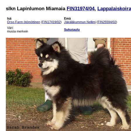
slkn Lapinlumon Miamaia
FIN31974/04
,
Lappalaiskoira
Isä
Emä
Orso Farm ötömöttinen
(
FIN17419/02
)
Jäkäläkummun Nellimi
(
FIN25594/02
)
Väri:
Sukutaulu
musta merkein