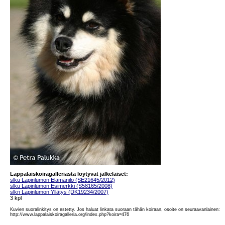
Lappalaiskoiragalleriasta löytyvät jälkeläiset:
slku Lapinlumon Elämänilo (SE21645/2012)
slku Lapinlumon Esimerkki (S58165/2008)
slkn Lapinlumon Yllätys (DK19234/2007)
3 kpl
Kuvien suoralinkitys on estetty. Jos haluat linkata suoraan tähän koiraan, osoite on seuraavanlainen:
http://www.lappalaiskoiragalleria.org/index.php?koira=476