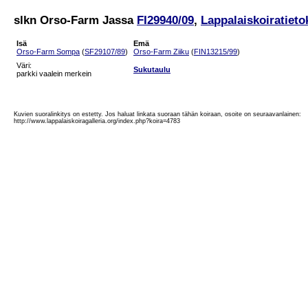
slkn Orso-Farm Jassa
FI29940/09
,
Lappalaiskoiratieto
Isä
Emä
Orso-Farm Sompa
(
SF29107/89
)
Orso-Farm Ziiku
(
FIN13215/99
)
Väri:
Sukutaulu
parkki vaalein merkein
Kuvien suoralinkitys on estetty. Jos haluat linkata suoraan tähän koiraan, osoite on seuraavanlainen:
http://www.lappalaiskoiragalleria.org/index.php?koira=4783