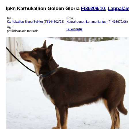
lpkn Karhukallion Golden Gloria
FI36209/10
,
Lappalais
Isä
Emä
Karhukallion Biccu Beikko
(
FIN44802/03
)
Kuurakuonon Lemmenluritus
(
FIN16679/06
)
Väri:
Sukutaulu
parkki vaalein merkein