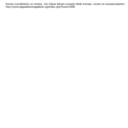
Kuvien suoralinkitys on estetty. Jos haluat linkata suoraan tähän koiraan, osoite on seuraavanlainen:
http://www.lappalaiskoiragalleria.org/index.php?koira=5269