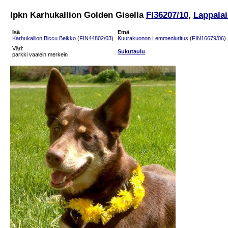
lpkn Karhukallion Golden Gisella
FI36207/10
,
Lappalai
Isä
Emä
Karhukallion Biccu Beikko
(
FIN44802/03
)
Kuurakuonon Lemmenluritus
(
FIN16679/06
)
Väri:
Sukutaulu
parkki vaalein merkein