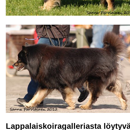
Lappalaiskoiragalleriasta löytyvät