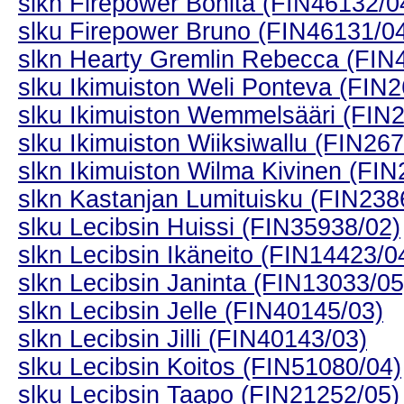
slkn Firepower Bonita (FIN46132/0
slku Firepower Bruno (FIN46131/0
slkn Hearty Gremlin Rebecca (FIN
slku Ikimuiston Weli Ponteva (FIN
slku Ikimuiston Wemmelsääri (FIN
slku Ikimuiston Wiiksiwallu (FIN26
slkn Ikimuiston Wilma Kivinen (FI
slkn Kastanjan Lumituisku (FIN238
slku Lecibsin Huissi (FIN35938/02)
slkn Lecibsin Ikäneito (FIN14423/0
slkn Lecibsin Janinta (FIN13033/05
slkn Lecibsin Jelle (FIN40145/03)
slkn Lecibsin Jilli (FIN40143/03)
slku Lecibsin Koitos (FIN51080/04)
slku Lecibsin Taapo (FIN21252/05)