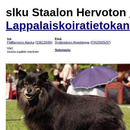
slku Staalon Hervoton
Lappalaiskoiratietokan
Isä
Emä
Fjällfarmens Alaska
(
S36126/96
)
Sydäntalven Ahpebiegga
(
FIN25655/97
)
Väri:
Sukutaulu
musta vaalein merkein