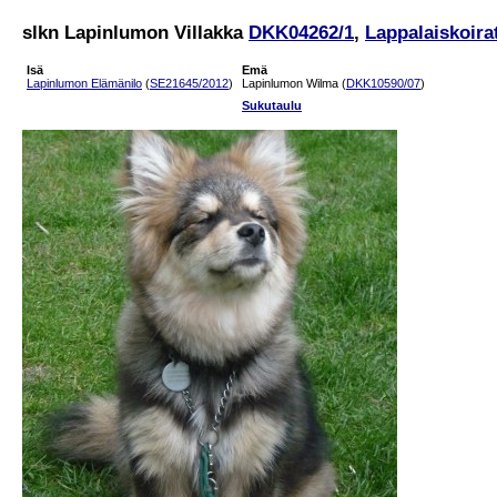
slkn Lapinlumon Villakka
DKK04262/1
,
Lappalaiskoira
Isä
Emä
Lapinlumon Elämänilo
(
SE21645/2012
)
Lapinlumon Wilma (
DKK10590/07
)
Sukutaulu