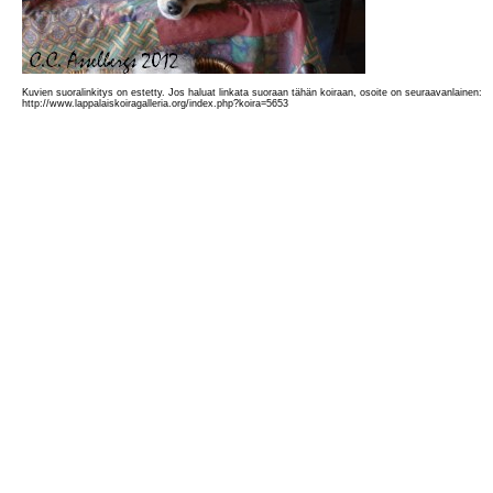
Kuvien suoralinkitys on estetty. Jos haluat linkata suoraan tähän koiraan, osoite on seuraavanlainen:
http://www.lappalaiskoiragalleria.org/index.php?koira=5653