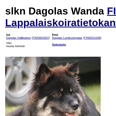
slkn Dagolas Wanda
F
Lappalaiskoiratietokan
Isä
Emä
Dagolas Hallikainen
(
FIN59043/07
)
Dagolas Lumikuningatar
(
FIN60314/08
)
Väri:
Sukutaulu
musta merkein