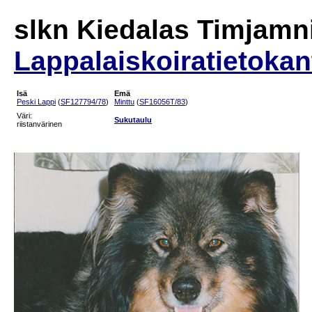
slkn Kiedalas Timjamn
Lappalaiskoiratietokan
Isä
Emä
Peski Lappi
(
SF127794/78
)
Minttu
(
SF16056T/83
)
Väri:
Sukutaulu
riistanvärinen