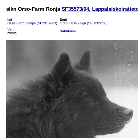
slkn Orso-Farm Ronja
SF35573/94
,
Lappalaiskoiratiet
Isä
Emä
Orso-Farm Sompa
(
SF29107/89
)
Orso-Farm Zaiga
(
SF38322/90
)
Väri:
Sukutaulu
musta