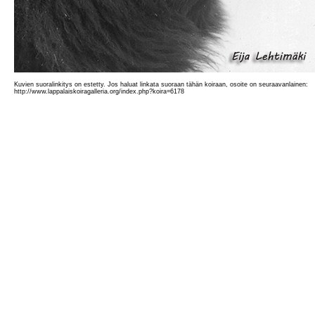
Kuvien suoralinkitys on estetty. Jos haluat linkata suoraan tähän koiraan, osoite on seuraavanlainen:
http://www.lappalaiskoiragalleria.org/index.php?koira=6178