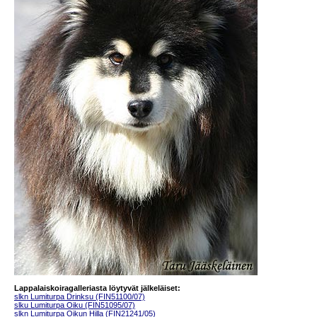
Lappalaiskoiragalleriasta löytyvät jälkeläiset:
slkn Lumiturpa Drinksu (FIN51100/07)
slku Lumiturpa Oiku (FIN51095/07)
slkn Lumiturpa Oikun Hilla (FIN21241/05)