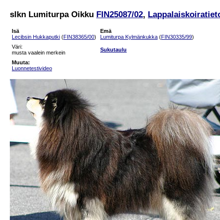
slkn Lumiturpa Oikku
FIN25087/02
,
Lappalaiskoiratiet
Isä
Emä
Lecibsin Hukkaputki
(
FIN38365/00
)
Lumiturpa Kylmänkukka
(
FIN30335/99
)
Väri:
Sukutaulu
musta vaalein merkein
Muuta:
Luonnetestivideo