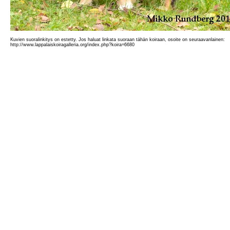
Kuvien suoralinkitys on estetty. Jos haluat linkata suoraan tähän koiraan, osoite on seuraavanlainen:
http://www.lappalaiskoiragalleria.org/index.php?koira=6680