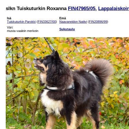
slkn Tuiskuturkin Roxanna
FIN47965/05
,
Lappalaiskoir
Isä
Emä
Tuiskuturkin Parokki
(
FIN33627/00
)
Naavaneidon Natiivi
(
FIN20896/99
)
Väri:
Sukutaulu
musta vaalein merkein