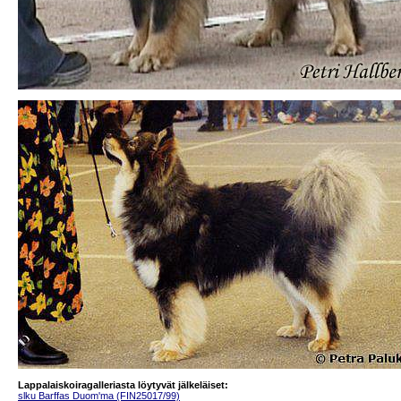
Lappalaiskoiragalleriasta löytyvät jälkeläiset:
slku Barffas Duom'ma (FIN25017/99)