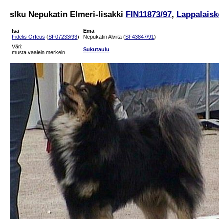
slku Nepukatin Elmeri-Iisakki
FIN11873/97
,
Lappalaisk
Isä
Emä
Fidelis Orfeus
(
SF07233/93
)
Nepukatin Alviita (
SF43847/91
)
Väri:
Sukutaulu
musta vaalein merkein