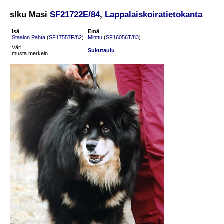
slku Masi
SF21722E/84
,
Lappalaiskoiratietokanta
Isä
Emä
Staalon Pahta
(
SF17557F/82
)
Minttu
(
SF16056T/83
)
Väri:
Sukutaulu
musta merkein