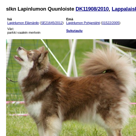
slkn Lapinlumon Quunloiste
DK11908/2010
,
Lappalais
Isä
Emä
Lapinlumon Elämänilo
(
SE21645/2012
)
Lapinlumon Pohjantähti
(
01522/2005
)
Väri:
Sukutaulu
parkki vaalein merkein