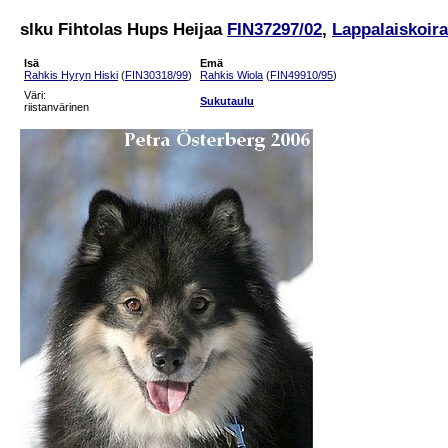
slku Fihtolas Hups Heijaa
FIN37297/02
,
Lappalaiskoira
Isä
Emä
Rahkis Hyryn Hiski
(
FIN30318/99
)
Rahkis Wiola
(
FIN49910/95
)
Väri:
Sukutaulu
riistanvärinen