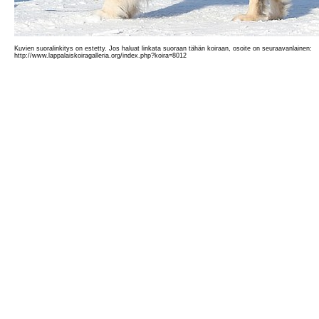
Kuvien suoralinkitys on estetty. Jos haluat linkata suoraan tähän koiraan, osoite on seuraavanlainen:
http://www.lappalaiskoiragalleria.org/index.php?koira=8012