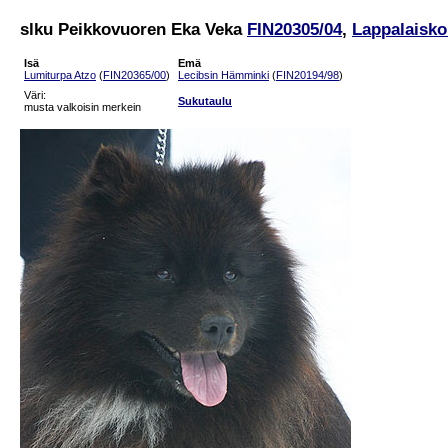
slku Peikkovuoren Eka Veka
FIN20305/04
,
Lappalaisko
Isä
Emä
Lumiturpa Atzo
(
FIN20365/00
)
Lecibsin Hämminki
(
FIN20194/98
)
Väri:
Sukutaulu
musta valkoisin merkein