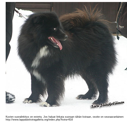
Kuvien suoralinkitys on estetty. Jos haluat linkata suoraan tähän koiraan, osoite on seuraavanlainen:
http://www.lappalaiskoiragalleria.org/index.php?koira=816