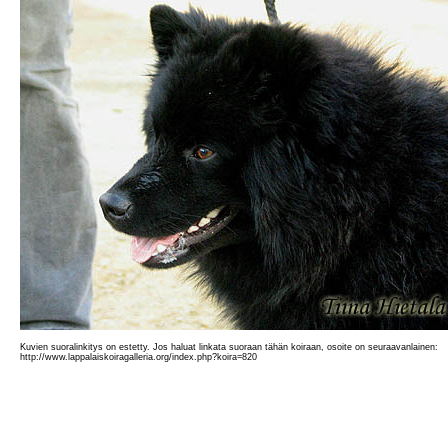
Kuvien suoralinkitys on estetty. Jos haluat linkata suoraan tähän koiraan, osoite on seuraavanlainen:
http://www.lappalaiskoiragalleria.org/index.php?koira=820