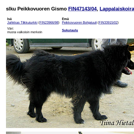
slku Peikkovuoren Gismo
FIN47143/04
,
Lappalaiskoira
Isä
Emä
Jahkkas Tilkkuturkki
(
FIN23966/98
)
Peikkovuoren Bohjatuuli
(
FIN33915/02
)
Väri:
Sukutaulu
musta valkoisin merkein