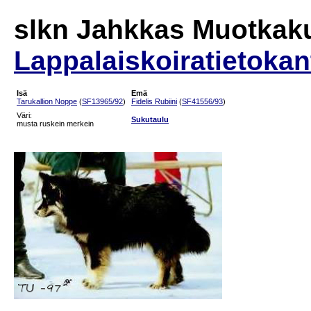
slkn Jahkkas Muotka
Lappalaiskoiratietokan
Isä
Emä
Tarukallion Noppe
(
SF13965/92
)
Fidelis Rubiini
(
SF41556/93
)
Väri:
Sukutaulu
musta ruskein merkein