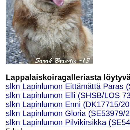
Lappalaiskoiragalleriasta löytyvät
slkn Lapinlumon Eittämättä Paras 
slkn Lapinlumon Elli (SHSB/LOS 7
slkn Lapinlumon Enni (DK17715/20
slkn Lapinlumon Gloria (SE53979/
slkn Lapinlumon Pilvikirsikka (SE5