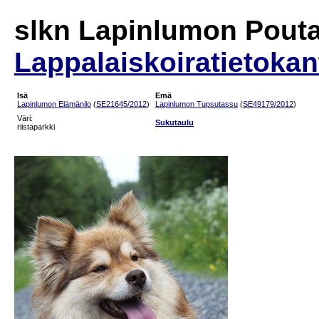
slkn Lapinlumon Pouta
Lappalaiskoiratietokan
Isä
Emä
Lapinlumon Elämänilo
(
SE21645/2012
)
Lapinlumon Tupsutassu
(
SE49179/2012
)
Väri:
Sukutaulu
riistaparkki