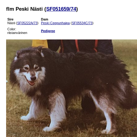
flm Peski Nästi (
SF051659/74
)
Sire
Dam
Nästi (
SF05222A/73
)
Peski Ceepunhaipa
(
SF05534C/73
)
Color:
Pedigree
riistanvärinen