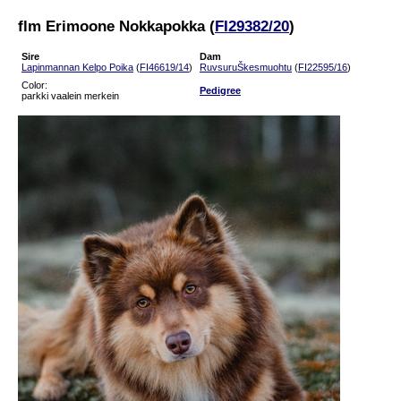
flm Erimoone Nokkapokka (
FI29382/20
)
Sire
Dam
Lapinmannan Kelpo Poika
(
FI46619/14
)
RuvsuruŠkesmuohtu
(
FI22595/16
)
Color:
Pedigree
parkki vaalein merkein