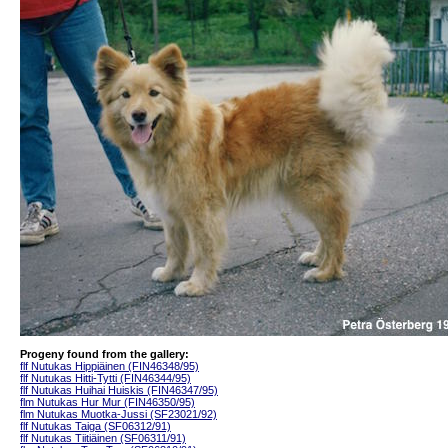
Progeny found from the gallery:
flf Nutukas Hippiäinen (FIN46348/95)
flf Nutukas Hitti-Tytti (FIN46344/95)
flf Nutukas Huihai Huiskis (FIN46347/95)
flm Nutukas Hur Mur (FIN46350/95)
flm Nutukas Muotka-Jussi (SF23021/92)
flf Nutukas Taiga (SF06312/91)
flf Nutukas Tiitiäinen (SF06311/91)