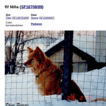
flf Nilla (
SF16708/89
)
Sire
Dam
Tikki
(
SF199753/84
)
Noora
(
SF16468/87
)
Color:
Pedigree
kermanvärinen