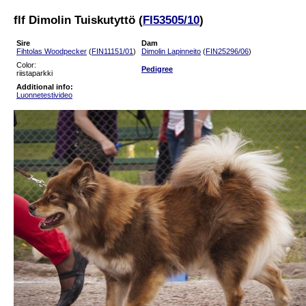
flf Dimolin Tuiskutyttö (
FI53505/10
)
Sire
Dam
Fihtolas Woodpecker
(
FIN11151/01
)
Dimolin Lapinneito
(
FIN25296/06
)
Color:
Pedigree
riistaparkki
Additional info:
Luonnetestivideo