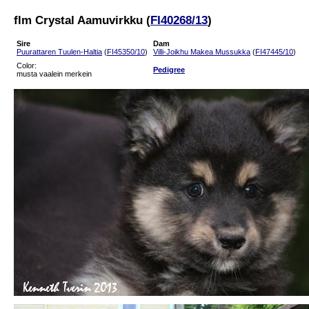
flm Crystal Aamuvirkku (
FI40268/13
)
Sire
Dam
Puurattaren Tuulen-Haltia
(
FI45350/10
)
Villi-Joikhu Makea Mussukka
(
FI47445/10
)
Color:
Pedigree
musta vaalein merkein