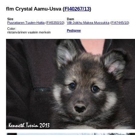
flm Crystal Aamu-Usva (
FI40267/13
)
Sire
Dam
Puurattaren Tuulen-Haltia
(
FI45350/10
)
Villi-Joikhu Makea Mussukka
(
FI47445/10
)
Color:
Pedigree
riistanvärinen vaalein merkein