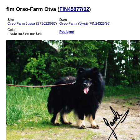
flm Orso-Farm Otva (
FIN45877/02
)
Sire
Dam
Orso-Farm Jussa
(
SF20220/87
)
Orso-Farm Yölysti
(
FIN24325/98
)
Color:
Pedigree
musta ruskein merkein