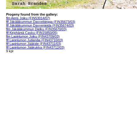
Progeny found from the gallery:
flm Apris Joiku (FIN53014/07)
flf Jäkäläkummun Davvebiegga (FIN35673/03)
flf Jäkäläkummun Davvenieida (FIN35674/03)
flm Jäkäläkummun Dielku (FIN35670/03)
flf Kirjohäntä Casku (FIN15850/05)
flm Lapinlumon Joiku (FIN43709/03)
flf Lapinlumon Jutlandia (FIN43710/03)
flf Lapinlumon Jääkide (FIN43711/03)
flf Lapinlumon Jääkukka (FIN43712/03)
9 kpl