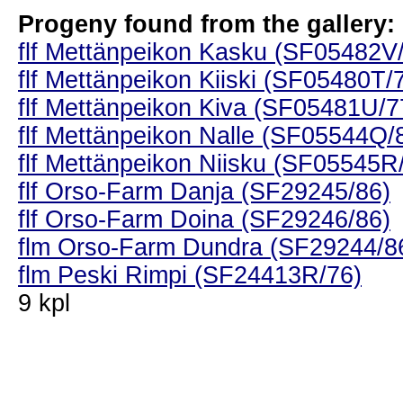
Progeny found from the gallery:
flf Mettänpeikon Kasku (SF05482V
flf Mettänpeikon Kiiski (SF05480T/
flf Mettänpeikon Kiva (SF05481U/7
flf Mettänpeikon Nalle (SF05544Q/
flf Mettänpeikon Niisku (SF05545R
flf Orso-Farm Danja (SF29245/86)
flf Orso-Farm Doina (SF29246/86)
flm Orso-Farm Dundra (SF29244/8
flm Peski Rimpi (SF24413R/76)
9 kpl