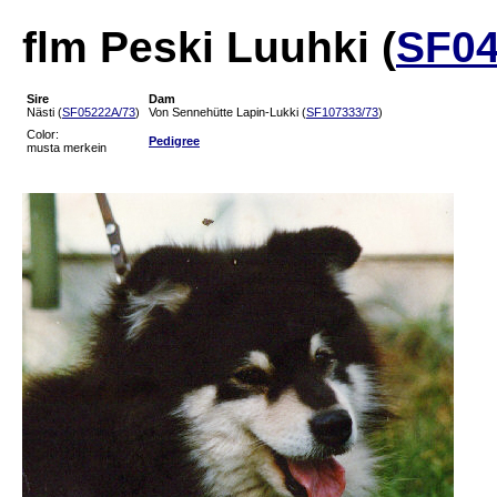
flm Peski Luuhki (
SF04
Sire
Dam
Nästi (
SF05222A/73
)
Von Sennehütte Lapin-Lukki (
SF107333/73
)
Color:
Pedigree
musta merkein