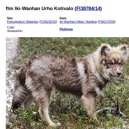
flm Iki-Wanhan Urho Kotivalo (
FI38784/14
)
Sire
Dam
Puhuripeikon Waterloo
(
FI28242/10
)
Iki-Wanhan Hildur-Voisilmä
(
FI60170/09
)
Color:
Pedigree
riistaparkki