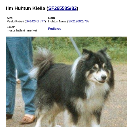
flm Huhtun Kiella (
SF26558S/82
)
Sire
Dam
Peski Kyösti (
SF14243H/77
)
Huhtun Nana (
SF21200Q/78
)
Color:
Pedigree
musta hallavin merkein