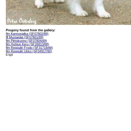
Progeny found from the gallery:
flm Kannusjalka (SF07802/89)
flf Mustapää (SF07801/89)
flm Piirtokuono (SF07804/89)
flm Huhtun Kero (SF26813/88)
flm Reppulin Frodo (SF31718/88)
flm Reppulin Ukko (SF04917/90)
6 kpl