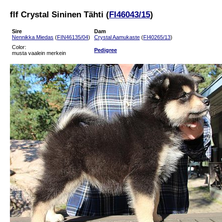
flf Crystal Sininen Tähti (
FI46043/15
)
Sire
Dam
Nennikka Miedas
(
FIN46135/04
)
Crystal Aamukaste
(
FI40265/13
)
Color:
Pedigree
musta vaalein merkein