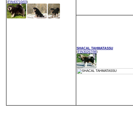
(
FIN43710/03
)
SHACAL TAHMATASSU
(
FIN30267/98
)