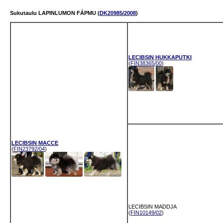
Sukutaulu LAPINLUMON FÁPMU (
DK20985/2008
)
LECIBSIN HUKKAPUTKI
(
FIN38365/00
)
LECIBSIN MACCE
(
FIN23792/04
)
LECIBSIN MADDJA
(
FIN10149/02
)