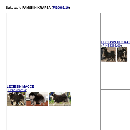
Sukutaulu FAMSKIN KRÄPSÄ (
FI10061/10
)
LECIBSIN HUKKA
(
FIN38365/00
)
LECIBSIN MACCE
(
FIN23792/04
)