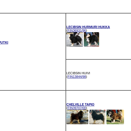
LECIBSIN HURMURI HUKKA
(
FIN36931/96
)
PUTKI
LECIBSIN HUIVI
(
FIN13844/98
)
CHELVILLE TAPIO
(
FIN39707/00
)