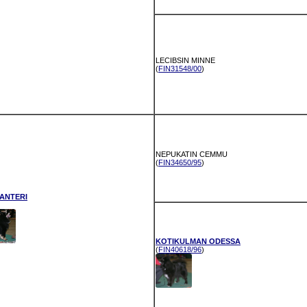
LECIBSIN MINNE
(
FIN31548/00
)
NEPUKATIN CEMMU
(
FIN34650/95
)
ANTERI
KOTIKULMAN ODESSA
(
FIN40618/96
)