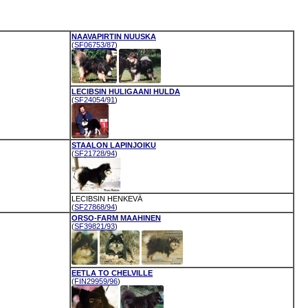
NAAVAPIRTIN NUUSKA
(
SF06753/87
)
LECIBSIN HULIGAANI HULDA
(
SF24054/91
)
STAALON LAPINJOIKU
(
SF21728/94
)
LECIBSIN HENKEVÄ
(
SF27868/94
)
ORSO-FARM MAAHINEN
(
SF39821/93
)
EETLA TO CHELVILLE
(
FIN29959/96
)