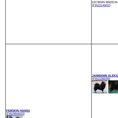
LECIBSIN MADDJA
(
FIN10149/02
)
JANMANIN ALEKS
(
FIN11086/99
)
FAMSKIN HANSU
(
FIN29846/03
)