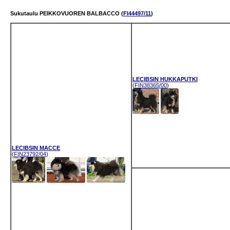
Sukutaulu PEIKKOVUOREN BALBACCO (
FI44497/11
)
LECIBSIN HUKKAPUTKI
(
FIN38365/00
)
LECIBSIN MACCE
(
FIN23792/04
)