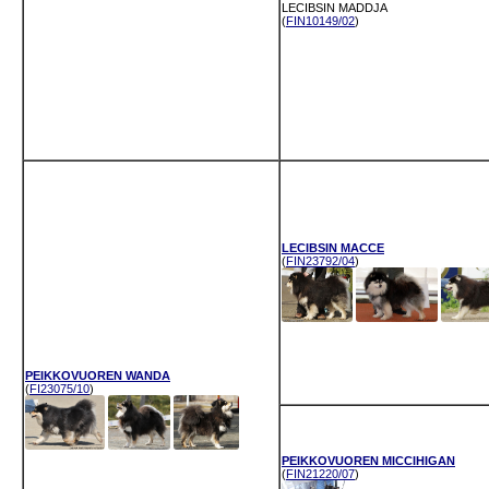
LECIBSIN MADDJA
(
FIN10149/02
)
LECIBSIN MACCE
(
FIN23792/04
)
PEIKKOVUOREN WANDA
(
FI23075/10
)
PEIKKOVUOREN MICCIHIGAN
(
FIN21220/07
)