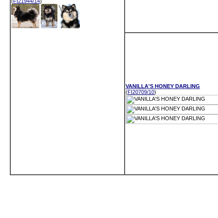
(
FI21944/14
)
VANILLA'S HONEY DARLING
(
FI20709/10
)