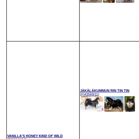
JÄKÄLÄKUMMUN RIN TIN TIN
(
FI43569/11
)
VANILLA'S HONEY KIND OF WILD