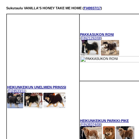
Sukutaulu VANILLA'S HONEY TAKE ME HOME (
FI49937/17
)
PAKKASUKON RONI
(
FIN21292/08
)
HEIKUNKEIKUN UNELMIEN PRINSSI
(
FI24533/11
)
HEIKUNKEIKUN PARKKI-PIKE
(
FIN38374/08
)