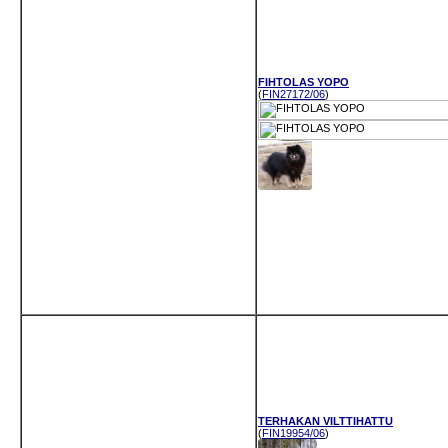
FIHTOLAS YOPO
(
FIN27172/06
)
TERHAKAN VILTTIHATTU
(
FIN19954/06
)