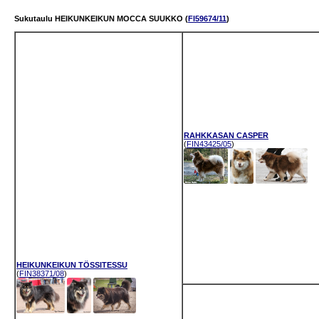
Sukutaulu HEIKUNKEIKUN MOCCA SUUKKO (
FI59674/11
)
RAHKKASAN CASPER
(
FIN43425/05
)
HEIKUNKEIKUN TÖSSITESSU
(
FIN38371/08
)