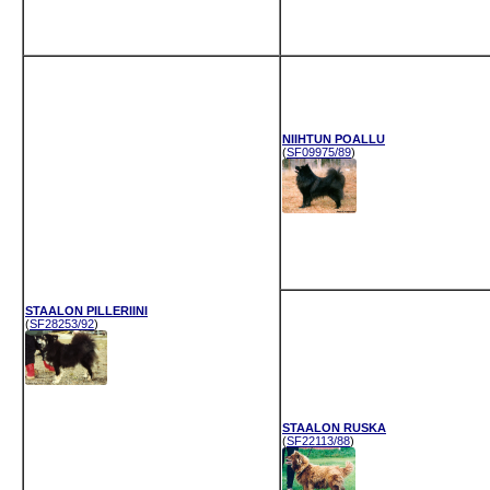
NIIHTUN POALLU
(
SF09975/89
)
STAALON PILLERIINI
(
SF28253/92
)
STAALON RUSKA
(
SF22113/88
)