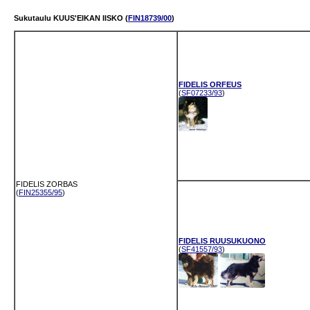
Sukutaulu KUUS'EIKAN IISKO (
FIN18739/00
)
FIDELIS ORFEUS
(
SF07233/93
)
FIDELIS ZORBAS
(
FIN25355/95
)
FIDELIS RUUSUKUONO
(
SF41557/93
)