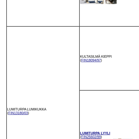
KULTASILMÄ KIEPPI
(
FIN18094/97
)
LUMITURPA LUMIKUKKA
(
FIN13180/03
)
LUMITURPA LYYLI
(
FIN25602/99
)