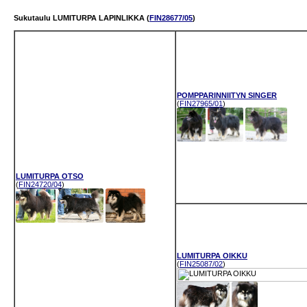
Sukutaulu LUMITURPA LAPINLIKKA (
FIN28677/05
)
POMPPARINNIITYN SINGER
(
FIN27965/01
)
LUMITURPA OTSO
(
FIN24720/04
)
LUMITURPA OIKKU
(
FIN25087/02
)