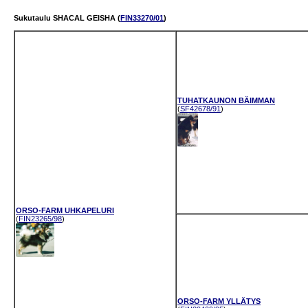
Sukutaulu SHACAL GEISHA (
FIN33270/01
)
TUHATKAUNON BÄIMMAN
(
SF42678/91
)
ORSO-FARM UHKAPELURI
(
FIN23265/98
)
ORSO-FARM YLLÄTYS