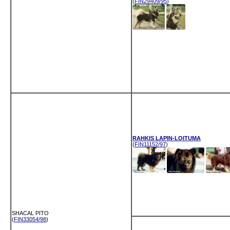
(
FIN29409/95
)
RAHKIS LAPIN-LOITUMA
(
FIN11152/97
)
SHACAL PITO
(
FIN33054/98
)