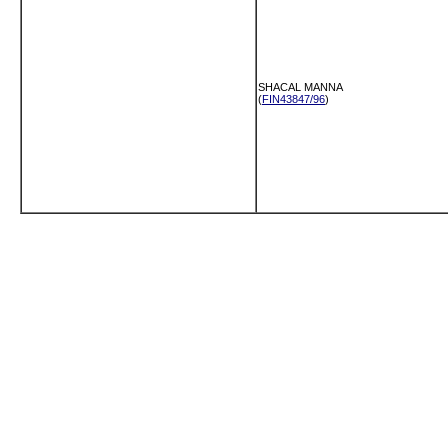
SHACAL MANNA
(
FIN43847/96
)