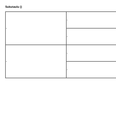
Sukutaulu (
)
-
-
-
-
-
-